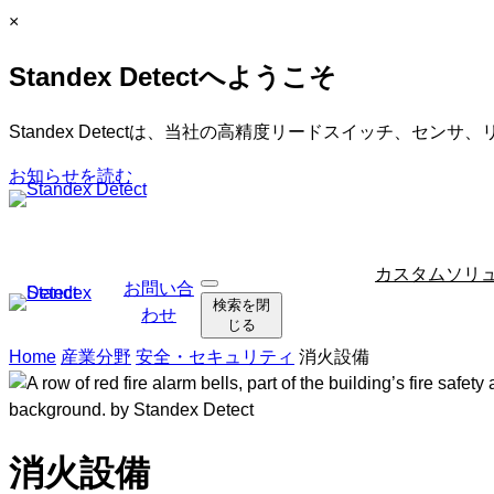
内
C
×
容
l
Standex Detectへようこそ
を
o
ス
s
キ
e
Standex Detectは、当社の高精度リードスイッチ、セン
ッ
お知らせを読む
プ
ナ
カスタムソリ
お問い合
検
ビ
検索を閉
索
わせ
ゲ
じる
を
ー
開
Home
産業分野
安全・セキュリティ
消火設備
く
シ
ョ
ン
を
消火設備
ス