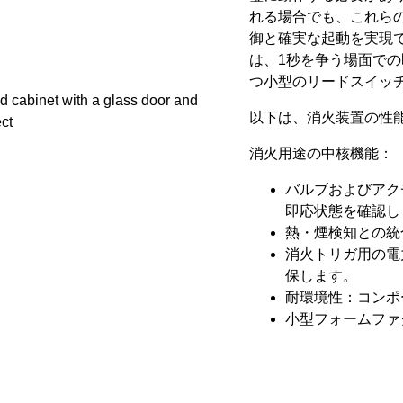
れる場合でも、これら
御と確実な起動を実現でき
は、1秒を争う場面で
つ小型のリードスイッ
以下は、消火装置の性
消火用途の中核機能：
バルブおよびアク
即応状態を確認し
熱・煙検知との統
消火トリガ用の電
保します。
耐環境性：コンポ
小型フォームファ