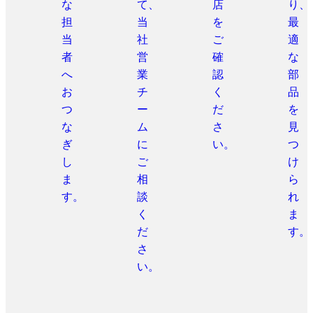
な
て、
店
り、
担
当
を
最
当
社
ご
適
者
営
確
な
へ
業
認
部
お
チ
く
品
つ
ー
だ
を
な
ム
さ
見
ぎ
に
い。
つ
し
ご
け
ま
相
ら
す。
談
れ
く
ま
だ
す。
さ
い。