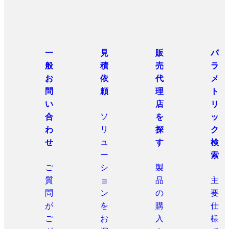
一
見
販
パ
般
積
売
ラ
お
依
代
メ
問
頼
理
ト
い
店
リ
ソ
合
を
ッ
リ
わ
探
ク
ュ
せ
す
検
ー
索
ご
シ
製
質
ョ
品
主
問
ン
の
要
が
を
購
仕
ご
お
入
様