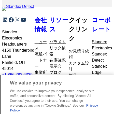
メ
LinkedIn
Facebook
X
YouTube
会社
リソー
クイッ
コーポ
タ
ナ
情報
ス
クリン
レート
ビ
Standex
ク
ゲ
Electronics
ニュー
パラメト
Standex
ー
Headquarters
ス
リック検
Electronics
シ
4150 Thunderbird
お見積り依
流通パ
索
Standex
ョ
Lane
頼
ートナ
在庫確認
Detect
ン
Fairfield, OH
カスタム設
ー
展示会
Standex
に
45014
計
事業所
ブログ
Edge
ス
+1.866.782.6339
製品
所在地
Standex
キ
産業分野
We value your privacy
お問い
Grid
ッ
合わせ
We use cookies to improve your experience, analyze site
プ
traffic, and personalize content. By clicking "Accept All
Cookies," you agree to their use. You can change
著作権
プライバシーポリシー
個人情報を販売しない
preferences anytime in "Cookie Settings." See our
Privacy
2026
CCPA
採用情報
Policy.