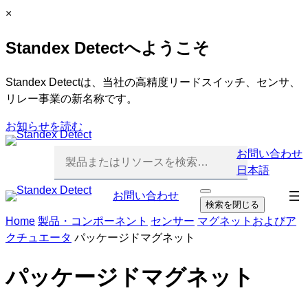
内
C
×
容
l
Standex Detectへようこそ
を
o
ス
s
キ
e
Standex Detectは、当社の高精度リードスイッチ、センサ、
ッ
リレー事業の新名称です。
プ
お知らせを読む
お問い合わせ
日本語
ナ
お問い合わせ
検
検索を閉じる
索
ビ
Home
製品・コンポーネント
センサー
マグネットおよびア
を
ゲ
開
クチュエータ
パッケージドマグネット
ー
く
シ
パッケージドマグネット
ョ
ン