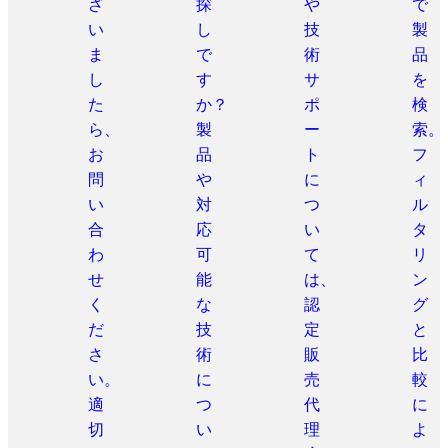
ざ
探
や
で
い
し
技
製
ま
で
術
品
し
す
サ
を
た
か？
ポ
検
ら、
製
ー
索。
お
品
ト
フ
問
や
に
ィ
い
対
つ
ル
合
応
い
タ
わ
可
て
リ
せ
能
は、
ン
く
な
認
グ
だ
技
定
と
さ
術
販
比
い。
に
売
較
適
つ
代
に
切
い
理
よ