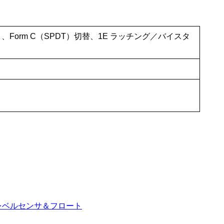
.）、Form C（SPDT）切替、1E ラッチング／バイスタ
レベルセンサ＆フロート