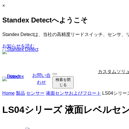
内
C
×
容
l
Standex Detectへようこそ
を
o
ス
s
キ
e
Standex Detectは、当社の高精度リードスイッチ、セン
ッ
お知らせを読む
プ
ナ
カスタムソリ
お問い合
検
ビ
検索を閉
索
わせ
ゲ
じる
を
ー
開
Home
製品
センサー
液面センサおよびフロート
LS04シリ
く
シ
ョ
LS04シリーズ 液面レベルセ
ン
を
ス