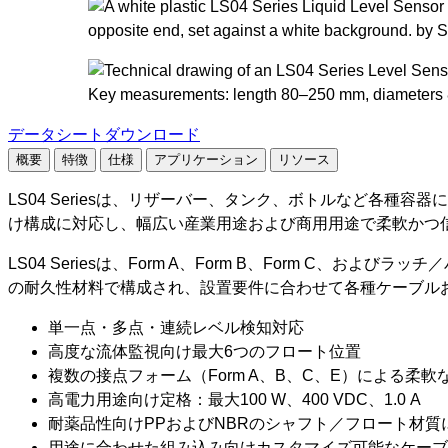
キ
ッ
プ
データシートダウンロード
概要
特徴
仕様
アプリケーション
リソース
LS04 Seriesは、リザーバー、タンク、ボトルなど各
け構成に対応し、幅広い産業用途および商用用途で柔軟かつ
LS04 Seriesは、Form A、Form B、Form C、およ
の耐久性材料で構成され、設置要件に合わせて各種ケーブル
単一点・多点・連続レベル検知対応
高度な流体監視向け最大6つのフロート位置
複数の接点フォーム（Form A、B、C、E）による柔
高電力用途向け定格：最大100 W、400 VDC、1.0 A
耐薬品性向けPPおよびNBRのシャフト／フロート材質
用途に合わせた組み込み向けカスタマイズ可能なケーブ