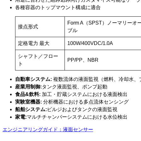
各種容器のトップマウント構成に適合
Form A（SPST）ノーマリーオ
接点形式
ブル
定格電力 最大
100W/400VDC/1.0A
シャフト／フロー
PP/PP、NBR
ト
自動車システム:
複数流体の液面監視（燃料、冷却水、
産業用制御:
タンク液面監視、ポンプ起動
食品&飲料:
加工・貯蔵システムにおける液面検出
実験室機器:
分析機器における多点流体センシング
船舶システム:
ビルジおよびタンクの液面監視
家電:
マルチチャンバーシステムにおける水位検出
エンジニアリングガイド：液面センサー