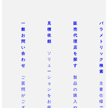
一
見
販
パ
般
積
売
ラ
お
依
代
メ
問
頼
理
ト
い
店
リ
ソ
合
を
ッ
リ
わ
探
ク
ュ
せ
す
検
ー
索
ご
シ
製
質
ョ
品
主
問
ン
の
要
が
を
購
仕
ご
お
入
様
ざ
探
や
で