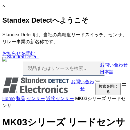
内
C
×
容
l
Standex Detectへようこそ
を
o
ス
s
キ
e
Standex Detectは、当社の高精度リードスイッチ、センサ、
ッ
リレー事業の新名称です。
プ
お知らせを読む
お問い合わせ
日本語
お問い合わ
検
ナ
検索を閉じ
索
せ
る
ビ
を
Home
製品
センサー
近接センサー
MK03シリーズ リードセ
開
ゲ
く
ンサ
ー
シ
MK03シリーズ リードセンサ
ョ
ン