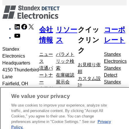
メ
LinkedIn
Facebook
X
会社
リソー
クイッ
コーポ
タ
YouTube
ナ
情報
ス
クリン
レート
ビ
ク
Standex
ゲ
ニュー
パラメト
Standex
Electronics
ー
ス
リック検
Electronics
Headquarters
シ
お見積り依
流通パ
索
Standex
4150 Thunderbird
ョ
頼
ートナ
在庫確認
Detect
Lane
ン
カスタム設
ー
展示会
Standex
Fairfield, OH
に
計
事業所
ブログ
Edge
45014
ス
製品
We value your privacy
所在地
Standex
+1.866.782.6339
キ
産業分野
お問い
Grid
ッ
We use cookies to improve your experience, analyze site
合わせ
traffic, and personalize content. By clicking "Accept All
プ
Cookies," you agree to their use. You can change
著作権
プライバシーポリシー
個人情報を販売しない
preferences anytime in "Cookie Settings." See our
Privacy
Policy.
2026
CCPA
採用情報