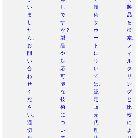
い
し
技
製
ま
で
術
品
し
す
サ
を
た
か？
ポ
検
ら、
製
ー
索。
お
品
ト
フ
問
や
に
ィ
い
対
つ
ル
合
応
い
タ
わ
可
て
リ
せ
能
は、
ン
く
な
認
グ
だ
技
定
と
さ
術
販
比
い。
に
売
較
適
つ
代
に
切
い
理
よ
な
て、
店
り、