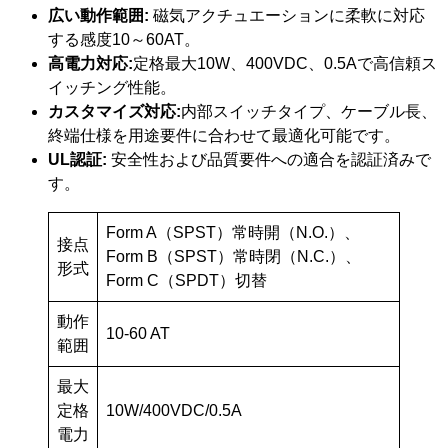
広い動作範囲:
磁気アクチュエーションに柔軟に対応
する感度10～60AT。
高電力対応:
定格最大10W、400VDC、0.5Aで高信頼ス
イッチング性能。
カスタマイズ対応:
内部スイッチタイプ、ケーブル長、
終端仕様を用途要件に合わせて最適化可能です。
UL認証:
安全性および品質要件への適合を認証済みで
す。
Form A（SPST）常時開（N.O.）、
接点
Form B（SPST）常時閉（N.C.）、
形式
Form C（SPDT）切替
動作
10-60 AT
範囲
最大
定格
10W/400VDC/0.5A
電力