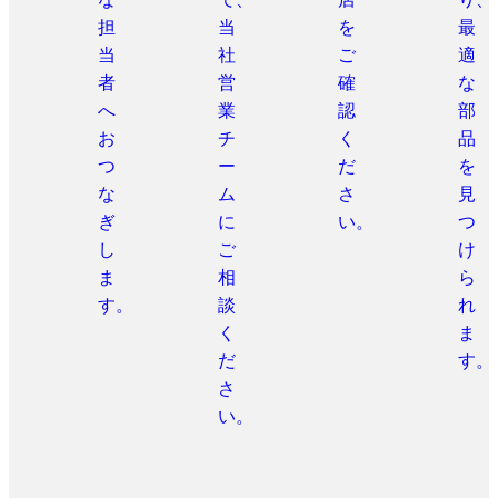
担
当
を
最
当
社
ご
適
者
営
確
な
へ
業
認
部
お
チ
く
品
つ
ー
だ
を
な
ム
さ
見
ぎ
に
い。
つ
し
ご
け
ま
相
ら
す。
談
れ
く
ま
だ
す。
さ
い。