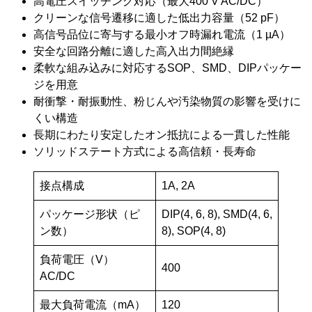
高電圧スイッチング対応（最大400 V AC/DC）
クリーンな信号遷移に適した低出力容量（52 pF）
高信号品位に寄与する最小オフ時漏れ電流（1 µA）
安全な回路分離に適した高入出力間絶縁
柔軟な組み込みに対応するSOP、SMD、DIPパッケー
ジを用意
耐衝撃・耐振動性、粉じんや汚染物質の影響を受けに
くい構造
長期にわたり安定したオン抵抗による一貫した性能
ソリッドステート方式による高信頼・長寿命
接点構成
1A, 2A
パッケージ形状（ピ
DIP(4, 6, 8), SMD(4, 6,
ン数）
8), SOP(4, 8)
負荷電圧（V）
400
AC/DC
最大負荷電流（mA）
120