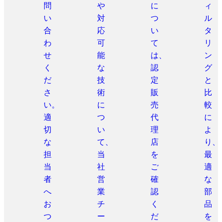
問
や
に
ィ
い
対
つ
ル
合
応
い
タ
わ
可
て
リ
せ
能
は、
ン
く
な
認
グ
だ
技
定
と
さ
術
販
比
い。
に
売
較
適
つ
代
に
切
い
理
よ
な
て、
店
り、
担
当
を
最
当
社
ご
適
者
営
確
な
へ
業
認
部
お
チ
く
品
つ
ー
だ
を