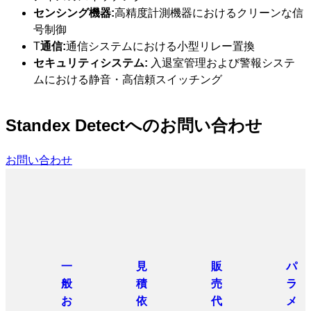
センシング機器:
高精度計測機器におけるクリーンな信
号制御
T
通信:
通信システムにおける小型リレー置換
セキュリティシステム:
入退室管理および警報システ
ムにおける静音・高信頼スイッチング
Standex Detectへのお問い合わせ
お問い合わせ
一
見
販
パ
般
積
売
ラ
お
依
代
メ