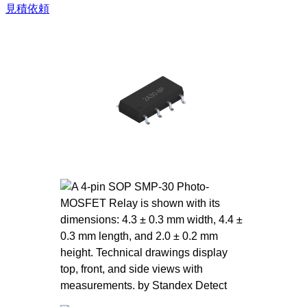
を
見積依頼
ス
キ
ッ
プ