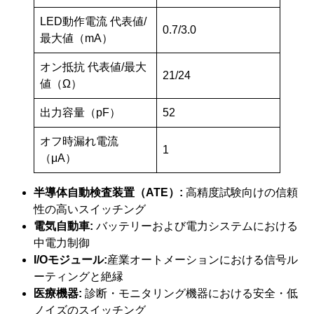
LED動作電流 代表値/
0.7/3.0
最大値（mA）
オン抵抗 代表値/最大
21/24
値（Ω）
出力容量（pF）
52
オフ時漏れ電流
1
（μA）
半導体自動検査装置（ATE）:
高精度試験向けの信頼
性の高いスイッチング
電気自動車:
バッテリーおよび電力システムにおける
中電力制御
I/Oモジュール:
産業オートメーションにおける信号ル
ーティングと絶縁
医療機器:
診断・モニタリング機器における安全・低
ノイズのスイッチング