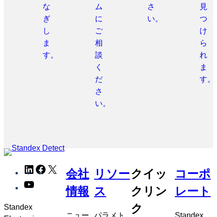
な
ム
さ
見
ぎ
に
い。
つ
し
ご
け
ま
相
ら
す。
談
れ
く
ま
だ
す。
さ
い。
メ
LinkedIn
Facebook
X
会社
リソー
クイッ
コーポ
タ
YouTube
ナ
情報
ス
クリン
レート
ビ
ク
Standex
ゲ
ニュー
パラメト
Standex