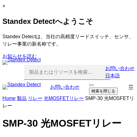
内
C
×
容
l
Standex Detectへようこそ
を
o
ス
s
キ
e
Standex Detectは、当社の高精度リードスイッチ、センサ、
ッ
リレー事業の新名称です。
プ
お知らせを読む
お問い合わせ
日本語
ナ
お問い合わせ
検
検索を閉じる
索
ビ
Home
製品
リレー
光MOSFETリレー
SMP-30 光MOSFETリ
を
ゲ
開
レー
ー
く
シ
SMP-30 光MOSFETリレー
ョ
ン