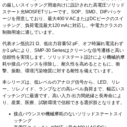
の厳しいスイッチング用途向けに設計された高電圧ソリッド
ステート光MOSFETリレーです。SOP、SMD、DIPパッケ
ージを用意しており、最大400 V ACまたはDCピークのスイ
ッチング、負荷電流最大120 mAに対応し、中電力クラスの
制御用途に適しています。
代表オン抵抗21 Ω、低出力容量52 pF、オフ時漏れ電流わず
か1 µAにより、SMP-30 Seriesはクリーンな信号遷移と高い
信頼性を実現します。ソリッドステート設計により機械的摩
耗や接点バウンスを排除し、耐久性を高めるとともに、衝
撃、振動、環境汚染物質に対する耐性を備えています。
本シリーズは、低レベルのアナログ信号から、LED、リレ
ー、ソレノイド、ランプなどの高レベル負荷まで、幅広いス
イッチングに最適です。高い入力-出力間絶縁と長寿命によ
り、産業、医療、試験環境で信頼できる選択肢となります。
接点バウンスや機械摩耗のないソリッドステートスイ
ッチング