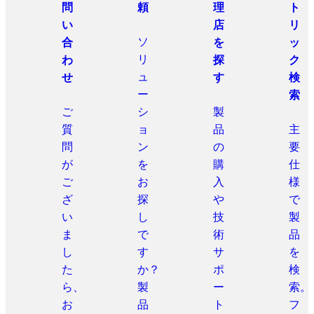
問
頼
理
ト
い
店
リ
ソ
合
を
ッ
リ
わ
探
ク
ュ
せ
す
検
ー
索
ご
シ
製
質
ョ
品
主
問
ン
の
要
が
を
購
仕
ご
お
入
様
ざ
探
や
で
い
し
技
製
ま
で
術
品
し
す
サ
を
た
か？
ポ
検
ら、
製
ー
索。
お
品
ト
フ